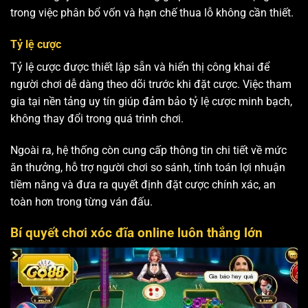
trong việc phân bổ vốn và hạn chế thua lỗ không cần thiết.
Tỷ lệ cược
Tỷ lệ cược được thiết lập sẵn và hiển thị công khai để
người chơi dễ dàng theo dõi trước khi đặt cược. Việc tham
gia tại nền tảng uy tín giúp đảm bảo tỷ lệ cược minh bạch,
không thay đổi trong quá trình chơi.
Ngoài ra, hệ thống còn cung cấp thông tin chi tiết về mức
ăn thưởng, hỗ trợ người chơi so sánh, tính toán lợi nhuận
tiềm năng và đưa ra quyết định đặt cược chính xác, an
toàn hơn trong từng ván đấu.
Bí quyết chơi xóc đĩa online luôn thắng lớn