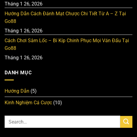
Tháng 1 26, 2026
Hướng Dẫn Cách Đánh Mạt Chược Chi Tiết Từ A – Z Tại
Go88
Tháng 1 26, 2026
Cách Chơi Sâm Lốc – Bí Kíp Chinh Phục Mọi Ván Đấu Tại
Go88
Tháng 1 26, 2026
DANH MỤC
Hướng Dẫn
(5)
Kinh Nghiệm Cá Cược
(10)