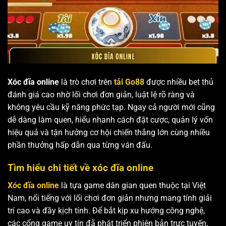
Xóc đĩa online
là trò chơi trên
tải Go88
được nhiều bet thủ
đánh giá cao nhờ lối chơi đơn giản, luật lệ rõ ràng và
không yêu cầu kỹ năng phức tạp. Ngay cả người mới cũng
dễ dàng làm quen, hiểu nhanh cách đặt cược, quản lý vốn
hiệu quả và tận hưởng cơ hội chiến thắng lớn cùng nhiều
phần thưởng hấp dẫn qua từng ván đấu.
Tìm hiểu chi tiết về xóc đĩa online
Xóc đĩa online
là tựa game dân gian quen thuộc tại Việt
Nam, nổi tiếng với lối chơi đơn giản nhưng mang tính giải
trí cao và đầy kịch tính. Để bắt kịp xu hướng công nghệ,
các cổng game uy tín đã phát triển phiên bản trực tuyến,