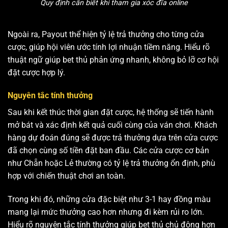
Quy định cần biết khi tham gia xóc đĩa online
Ngoài ra, Payout thể hiện tỷ lệ trả thưởng cho từng cửa
cược, giúp hội viên ước tính lợi nhuận tiềm năng. Hiểu rõ
thuật ngữ giúp bet thủ phản ứng nhanh, không bỏ lỡ cơ hội
đặt cược hợp lý.
Nguyên tắc tính thưởng
Sau khi kết thúc thời gian đặt cược, hệ thống sẽ tiến hành
mở bát và xác định kết quả cuối cùng của ván chơi. Khách
hàng dự đoán đúng sẽ được trả thưởng dựa trên cửa cược
đã chọn cùng số tiền đặt ban đầu. Các cửa cược cơ bản
như Chẵn hoặc Lẻ thường có tỷ lệ trả thưởng ổn định, phù
hợp với chiến thuật chơi an toàn.
Trong khi đó, những cửa đặc biệt như 3-1 hay đồng màu
mang lại mức thưởng cao hơn nhưng đi kèm rủi ro lớn.
Hiểu rõ nguyên tắc tính thưởng giúp bet thủ chủ động hơn