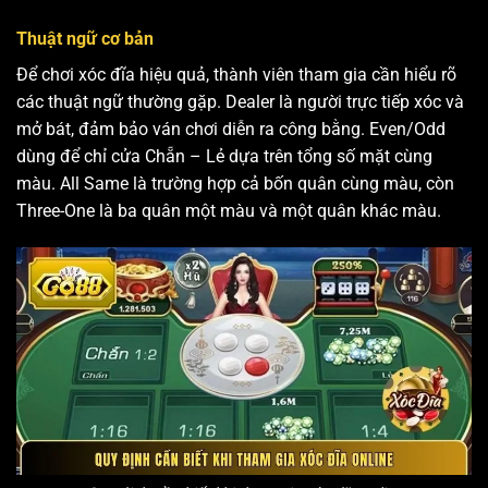
Thuật ngữ cơ bản
Để chơi xóc đĩa hiệu quả, thành viên tham gia cần hiểu rõ
các thuật ngữ thường gặp. Dealer là người trực tiếp xóc và
mở bát, đảm bảo ván chơi diễn ra công bằng. Even/Odd
dùng để chỉ cửa Chẵn – Lẻ dựa trên tổng số mặt cùng
màu. All Same là trường hợp cả bốn quân cùng màu, còn
Three-One là ba quân một màu và một quân khác màu.