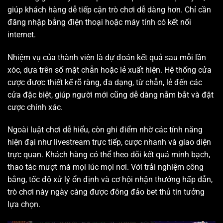
giúp khách hàng dễ tiếp cận trò chơi dễ dàng hơn. Chỉ cần
đăng nhập bằng điện thoại hoặc máy tính có kết nối
internet.
Nhiệm vụ của thành viên là dự đoán kết quả sau mỗi lần
xóc, dựa trên số mặt chẵn hoặc lẻ xuất hiện. Hệ thống cửa
cược được thiết kế rõ ràng, đa dạng, từ chẵn, lẻ đến các
cửa đặc biệt, giúp người mới cũng dễ dàng nắm bắt và đặt
cược chính xác.
Ngoài luật chơi dễ hiểu, còn ghi điểm nhờ các tính năng
hiện đại như livestream trực tiếp, cược nhanh và giao diện
trực quan. Khách hàng có thể theo dõi kết quả minh bạch,
thao tác mượt mà mọi lúc mọi nơi. Với trải nghiệm công
bằng, tốc độ xử lý ổn định và cơ hội nhận thưởng hấp dẫn,
trò chơi này ngày càng được đông đảo bet thủ tin tưởng
lựa chọn.